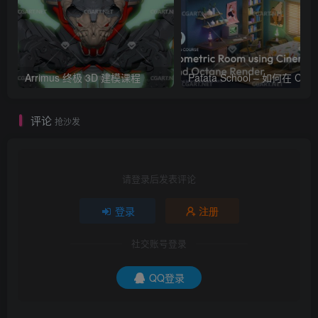
Arrimus 终极 3D 建模课程
Patata Schoo
评论
抢沙发
请登录后发表评论
登录
注册
社交账号登录
QQ登录