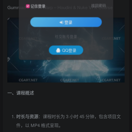
找回密码
记住登录
Gumroad – Sci-Fi Warp – Houdini & Nuke VFX Course
登录
社交账号登录
QQ登录
一、课程概述
时长与资源
：课程时长为 3 小时 45 分钟，包含项目文
件，以 MP4 格式呈现。