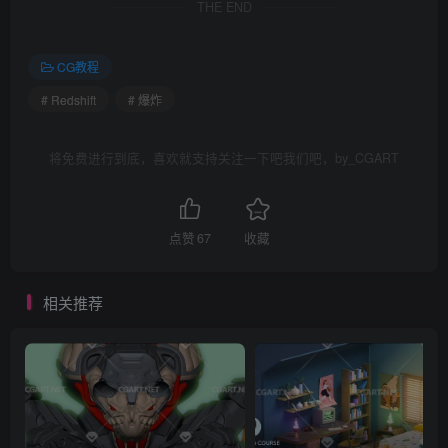
THE END
CG教程
# Redshift
# 爆炸
将免费进行到底，喜欢就支持关注一下吧我们吧，by_CGART
点赞
67
收藏
相关推荐