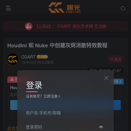
【公告2】：CGART 橙光艺术网 交流群
【公告1】：将免费进行到底！！！
【公告2】：CGART 橙光艺术网 交流群
【公告1】：将免费进行到底！！！
Houdini 和 Nuke 中创建灰烬消散特效教程
CGART
关注
10月16日 09:22发布
0
842
67
免费资源
登录
已售 8
Houdini 和 Nuke 中创建灰烬消散特效教程
此内容为免费资源，请登录后查看
没有账号？立即注册
登录查看
用户名/手机号/邮箱
登录密码
此文章由
橙光艺术网(www.cgart.net)
收集整理发布