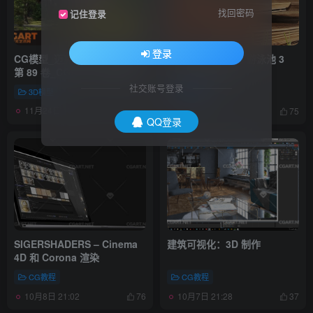
找回密码
记住登录
登录
CG模型_迈克斯树 – 植物模型
CG模型_3dsky – 游泳池 3
第 89 卷_CGART_模型下载
Corona 渲染器
4755788_CGART_模型下载
社交账号登录
3D模型
3D模型
11月24日 16:45
11月24日 16:45
48
75
QQ登录
SIGERSHADERS – Cinema
建筑可视化：3D 制作
4D 和 Corona 渲染
CG教程
CG教程
10月8日 21:02
10月7日 21:28
76
37