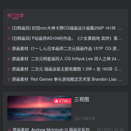
热门文章
[日韩画风] 织田non大神卡牌CG插画设计画集256P 161M_CG原画资源
[日韩画风] P站画师AS109的作品，《少女裹路地 其终》第五部最终章 以及游戏84P _CG原画资源
原画素材_けーしん日本画师二次元插画作品 157P_CG 原画资源
原画素材_二次元明星画同人 CG InHyuk Lee 同人之神 248P_CG 原画资源
原画素材_二次元 插画泳装主题收藏图 1.5W + 张 16GB_CG 原画资源
原画素材_Riot Games 拳头游戏概念艺术家 Brandon Liao CG 原画作品 247P_CG 原画资源
三视图
4.7W+
273篇文章
原画素材_Andrew McIntosh Q 萌画风系列 CG 插画作品 117P_CG 原画资源
7月5日 20:49