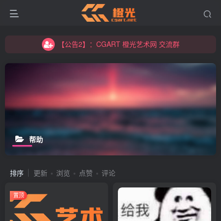
【公告2】：CGART 橙光艺术网 交流群
【公告1】：将免费进行到底！！！
【公告2】：CGART 橙光艺术网 交流群
【公告1】：将免费进行到底！！！
帮助
登录
没有账号？立即注册
排序
更新
浏览
点赞
评论
用户名/手机号/邮箱
置顶
登录密码