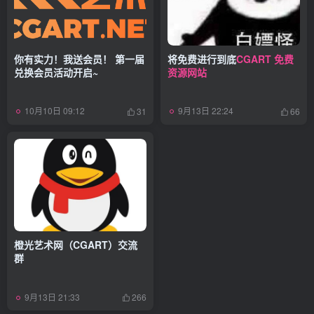
找回密码
记住登录
登录
你有实力！我送会员！ 第一届
将免费进行到底
CGART 免费
兑换会员活动开启~
资源网站
社交账号登录
10月10日 09:12
9月13日 22:24
31
66
QQ登录
橙光艺术网（CGART）交流
群
9月13日 21:33
266