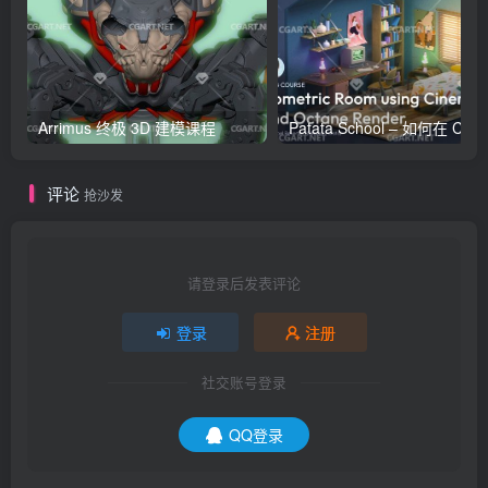
Arrimus 终极 3D 建模课程
Patata Schoo
评论
抢沙发
请登录后发表评论
登录
注册
社交账号登录
QQ登录