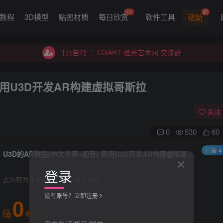
+1
G教程
3D模型
贴图材质
每日欣赏
软件工具
帮助
【公告2】：CGART 橙光艺术网 交流群
【公告1】：将免费进行到底！！！
【公告2】：CGART 橙光艺术网 交流群
【公告1】：将免费进行到底！！！
使用U3D开发AR构建虚拟哥斯拉
关注
0
530
60
已售 4
U3D的AR教程(中文字幕+配音) 使用U3D开发AR构建虚拟哥斯拉
登录
此内容为免费资源，请登录后查看
没有账号？立即注册
0
积分