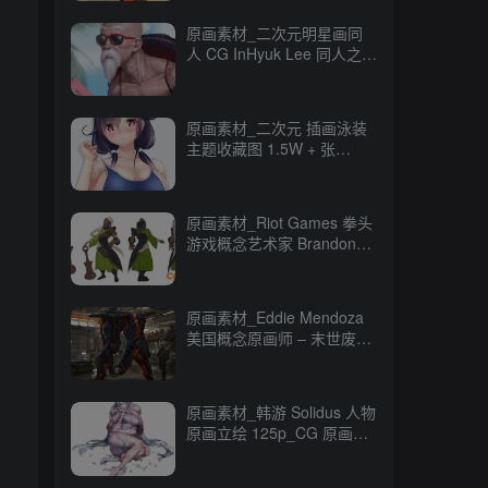
原画素材_二次元明星画同
人 CG InHyuk Lee 同人之神
248P_CG 原画资源
原画素材_二次元 插画泳装
主题收藏图 1.5W + 张
16GB_CG 原画资源
原画素材_Riot Games 拳头
游戏概念艺术家 Brandon
Liao CG 原画作品
247P_CG 原画资源
原画素材_Eddie Mendoza
美国概念原画师 – 末世废土
CG 作品 80P_CG 原画资源
原画素材_韩游 Solidus 人物
原画立绘 125p_CG 原画资
源