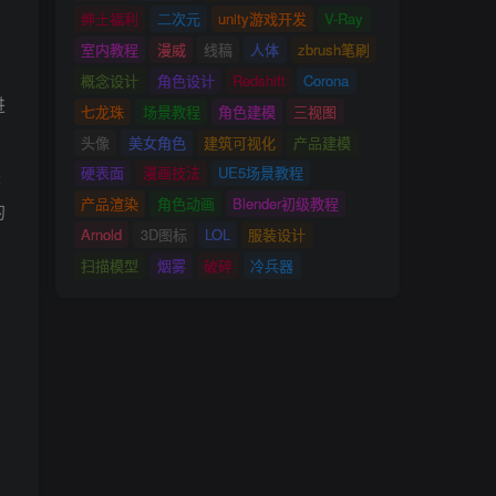
绅士福利
二次元
unity游戏开发
V-Ray
室内教程
漫威
线稿
人体
zbrush笔刷
概念设计
角色设计
Redshift
Corona
进
七龙珠
场景教程
角色建模
三视图
头像
美女角色
建筑可视化
产品建模
硬表面
漫画技法
UE5场景教程
来
产品渲染
角色动画
Blender初级教程
的
Arnold
3D图标
LOL
服装设计
扫描模型
烟雾
破碎
冷兵器
,