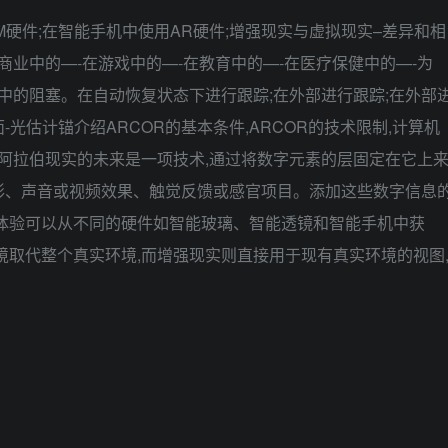
M硬件;在智能手机中使用AR硬件;增强现实与虚拟现实–差异和相
在商业中的—-在游戏中的—-在教育中的—-在医疗保健中的—-为
R3中的阻塞。在自动恢复状态下进行跟踪;在外部进行跟踪;在外部
-光估计锚介绍ARCOR的基本条件,ARCOR的技术限制,计算机
障和阿拉伯现实的未来是一项技术,通过将数字元素的层固定在它上
形、声音或视频效果、触觉反馈或感官项目。添加这些数字信息
体验可以从不同的硬件如智能玻璃、智能透镜和智能手机中获
境取代整个真实环境,而增强现实则直接用于现有真实环境的视图