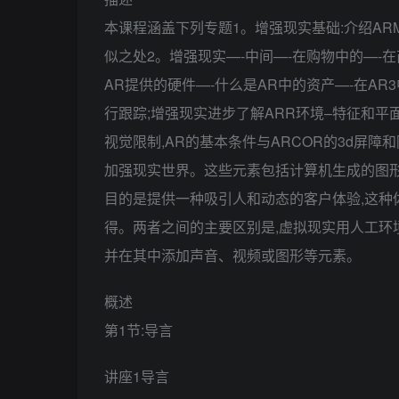
本课程涵盖下列专题1。增强现实基础:介绍AR
似之处2。增强现实—-中间—-在购物中的—-
AR提供的硬件—-什么是AR中的资产—-在A
行跟踪;增强现实进步了解ARR环境–特征和平面
视觉限制,AR的基本条件与ARCOR的3d屏
加强现实世界。这些元素包括计算机生成的图
目的是提供一种吸引人和动态的客户体验,这种
得。两者之间的主要区别是,虚拟现实用人工环
并在其中添加声音、视频或图形等元素。
概述
第1节:导言
讲座1导言