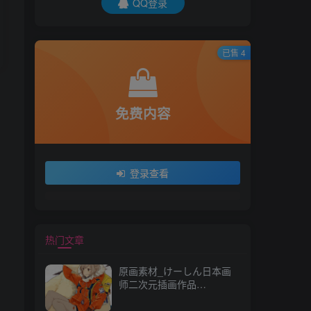
QQ登录
已售 4
免费内容
登录查看
热门文章
原画素材_けーしん日本画
师二次元插画作品
157P_CG 原画资源