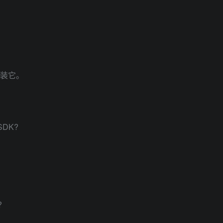
安装它。
DK?
?