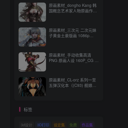
原画素材_dongho Kang 韩
国概念艺术家人物原画作品
_CG 原画资源
原画素材_三次元 二次元妹
子黄金土豪版画 1086p
989M_CG 原画资源
原画素材_手动收集高清
PNG 原画人设 160P_CG 原
画资源
原画素材_CL-orz 系列一至
五弹汉化本（(C93) 舰娘
本） 14GB 全彩无修_CG 原
画资源
标签
3d设计
3D打印
设定集
免费
作品集