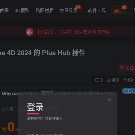
+1
G教程
3D模型
贴图材质
每日欣赏
软件工具
帮助
【公告2】：CGART 橙光艺术网 交流群
【公告1】：将免费进行到底！！！
【公告2】：CGART 橙光艺术网 交流群
【公告1】：将免费进行到底！！！
ma 4D 2024 的 Plus Hub 插件
关注
0
409
69
已售 6
GreyscaleGorilla – 适用于 Cinema 4D 2024 的 Plus Hub 插件
登录
此内容为免费资源，请登录后查看
没有账号？立即注册
0
积分