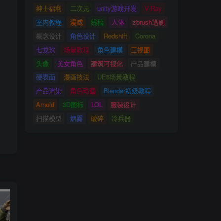
绅士福利
二次元
unity游戏开发
V-Ray
室内教程
漫威
线稿
人体
zbrush笔刷
概念设计
角色设计
Redshift
Corona
七龙珠
场景教程
角色建模
三视图
头像
美女角色
建筑可视化
产品建模
硬表面
漫画技法
UE5场景教程
产品渲染
角色动画
Blender初级教程
Arnold
3D图标
LOL
服装设计
扫描模型
烟雾
破碎
冷兵器