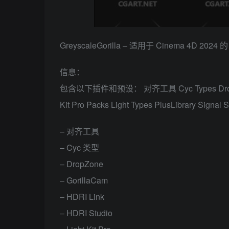
GreyscaleGorilla – 适用于 Cinema 4D 2024 
信息：
包含以下插件和预设： 对齐工具 Cyc Types DropZone Go
Kit Pro Packs Light Types PlusLibrary Signal
– 对齐工具
– Cyc 类型
– DropZone
– GorillaCam
– HDRI Link
– HDRI Studio