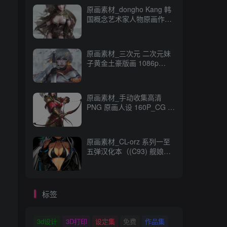
原画素材_dongho Kang 韩
国概念艺术家人物原画作品
_CG 原画资源
原画素材_三次元 二次元妹
子黄金土豪版画 1086p
989M_CG 原画资源
原画素材_手动收集高清
PNG 原画人设 160P_CG 原
画资源
原画素材_CL-orz 系列一至
五弹汉化本（(C93) 舰娘
本） 14GB 全彩无修_CG 原
画资源
标签
3d设计
3D打印
设定集
免费
作品集