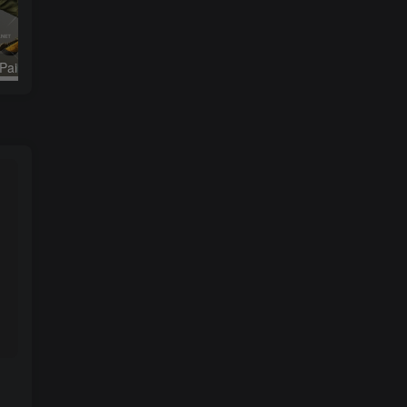
Substance 3D Painter2024(三维纹理绘制软件)
Autodesk Maya 2025.3简体中文破解版+破解补丁+安装教程