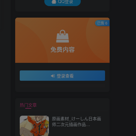
QQ登录
已售 6
免费内容
登录查看
热门文章
原画素材_けーしん日本画
师二次元插画作品
157P_CG 原画资源