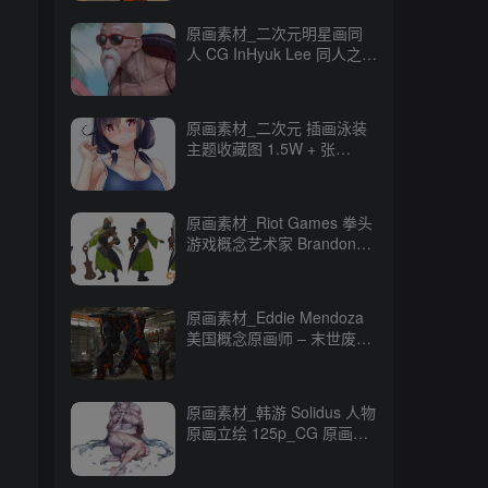
原画素材_二次元明星画同
人 CG InHyuk Lee 同人之神
248P_CG 原画资源
原画素材_二次元 插画泳装
主题收藏图 1.5W + 张
16GB_CG 原画资源
原画素材_Riot Games 拳头
游戏概念艺术家 Brandon
Liao CG 原画作品
247P_CG 原画资源
原画素材_Eddie Mendoza
美国概念原画师 – 末世废土
CG 作品 80P_CG 原画资源
原画素材_韩游 Solidus 人物
原画立绘 125p_CG 原画资
源