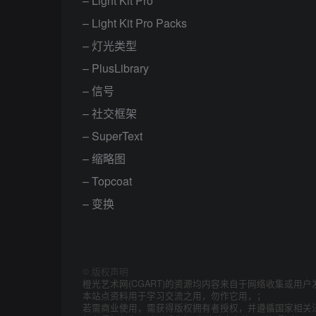
– Light Kit Pro
– Light Kit Pro Packs
– 灯光类型
– PlusLibrary
– 信号
– 社交框架
– SuperText
– 缩略图
– Topcoat
– 变换
©
版权声明
橙光艺术网(CGART)的资源均内容来自于网络收集或用户
本站点资料用于学习交流之用，勿作它用，；
若需商业使用，需获得版权拥有者授权，并遵循国家相关