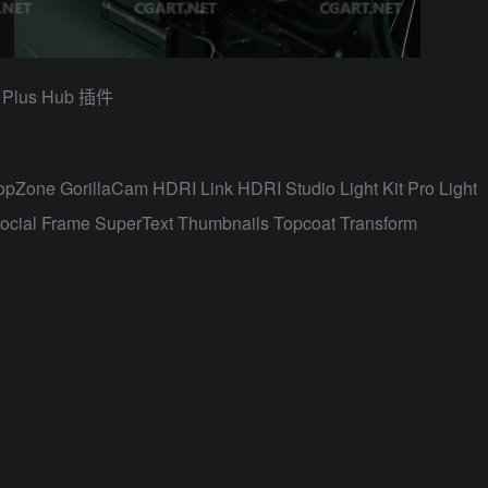
的 Plus Hub 插件
rillaCam HDRI Link HDRI Studio Light Kit Pro Light
 Social Frame SuperText Thumbnails Topcoat Transform