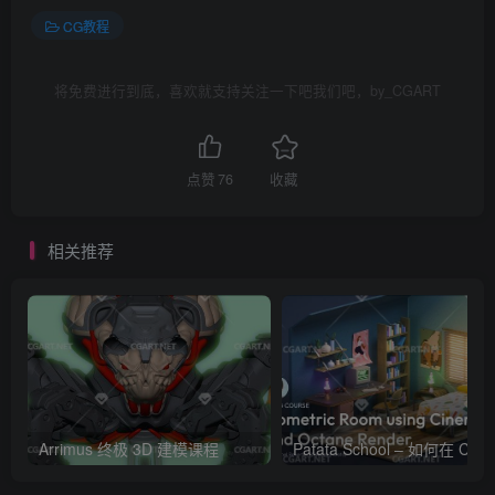
CG教程
将免费进行到底，喜欢就支持关注一下吧我们吧，by_CGART
点赞
76
收藏
相关推荐
Arrimus 终极 3D 建模课程
Patata Schoo