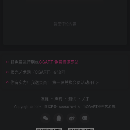
暂无评论内容
将免费进行到底
CGART 免费资源网站
橙光艺术网（CGART）交流群
你有实力！我送会员！ 第一届兑换会员活动开启~
友链
声明
测试
关于
Copyright © 2024 ·
陕ICP备18005870号-8
· 由
CGART
橙光艺术网.