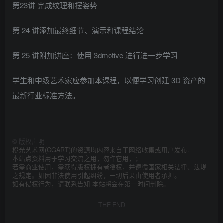
第23讲 完成纹理和摆姿势
第 24 讲添加最终细节、演示和课程结论
第 25 讲附加讲座：使用 3dmotive 进行进一步学习
学生和中级艺术家应参加本课程，以便学习创建 3D 资产的
最新行业标准方法。
©
版权声明
橙光艺术网(CGART)的资源均内容来自于网络收集或用户发布.
本站点资料用于学习交流之用，勿作它用，；
若需商业使用，需获得版权拥有者授权，并遵循国家相关法律、法规
之规定。如因非法使用引起纠纷，一切后果由使用者承担。
如有侵权行为，请联系告知 本站将会在第一时间删除。
THE END