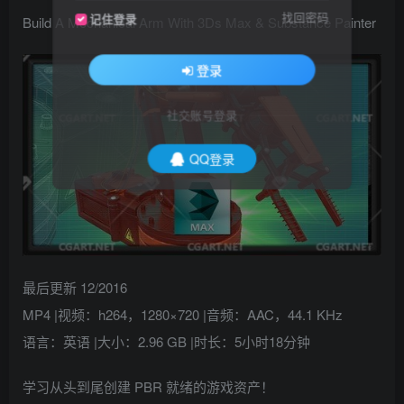
找回密码
记住登录
Build A Mechanical Arm With 3Ds Max & Substance Painter
登录
社交账号登录
QQ登录
最后更新 12/2016
MP4 |视频：h264，1280×720 |音频：AAC，44.1 KHz
语言：英语 |大小：2.96 GB |时长：5小时18分钟
学习从头到尾创建 PBR 就绪的游戏资产！