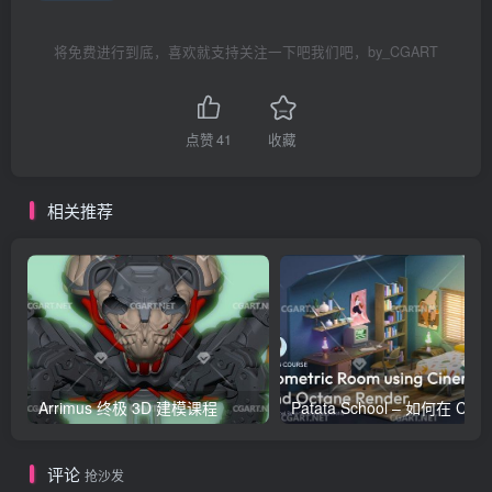
将免费进行到底，喜欢就支持关注一下吧我们吧，by_CGART
点赞
41
收藏
相关推荐
Arrimus 终极 3D 建模课程
Patata Schoo
评论
抢沙发