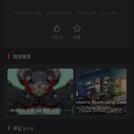
将免费进行到底，喜欢就支持关注一下吧我们吧，by_CGART
点赞
29
收藏
相关推荐
Arrimus 终极 3D 建模课程
Patata Schoo
评论
抢沙发