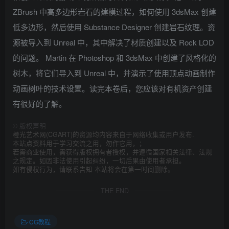
ZBrush 中高多边形岩石的建模过程，如何使用 3dsMax 创建
低多边形，然后使用 Substance Designer 创建岩石纹理。资
源被导入到 Unreal 中，其中解决了材质创建以及 Rock LOD
的问题。 Martin 在 Photoshop 和 3dsMax 中创建了风格化的
树木，将它们导入到 Unreal 中，并演示了使用顶点动画制作
动画树叶的技术设置。读完本卷后，您应该对有机资产创建
有很好的了解。
©
版权声明
橙光艺术网(CGART)的资源均内容来自于网络收集或用户发布.
本站点资料用于学习交流之用，勿作它用，；
若需商业使用，需获得版权拥有者授权，并遵循国家相关法律、法规
之规定。如因非法使用引起纠纷，一切后果由使用者承担。
如有侵权行为，请联系告知 本站将会在第一时间删除。
THE END
CG教程