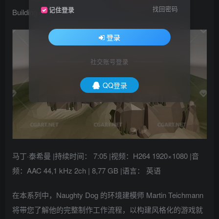
找回密码
记住登录
Building a Stylized Environment, Volume 1 2
登录
社交账号登录
QQ登录
马丁·泰希曼 |持续时间： 7:05 |视频：H264 1920×1080 |音
频：AAC 44,1 kHz 2ch | 8,77 GB |语言： 英语
在本系列中，Naughty Dog 的环境建模师 Martin Teichmann
将带您了解他的完整制作工作流程，以构建风格化的游戏就