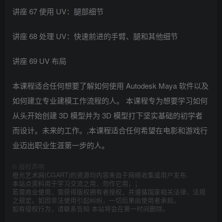
讲座 67 使用 UV：腿部细节
讲座 68 处理 UV：快速前进的手臂、腿和其他细节
讲座 69 UV 布局
本课程适合任何想要了解如何使用 Autodesk Maya 软件以及
如何建立专业建模工作流程的人。 本课程专为想要学习如何
从头开始创建 3D 模型并为 3D 模型打下坚实基础的初学者
而设计。未来的工作。,本课程适合任何希望在电影和游戏行
业迈出职业生涯第一步的人。
©
版权声明
橙光艺术网(CGART)的资源均内容来自于网络收集或用户发布.
本站点资料用于学习交流之用，勿作它用，；
若需商业使用，需获得版权拥有者授权，并遵循国家相关法律、法规
之规定。如因非法使用引起纠纷，一切后果由使用者承担。
如有侵权行为，请联系告知 本站将会在第一时间删除。