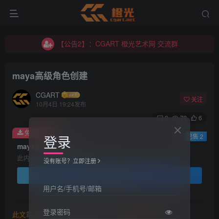
【公告2】：CGART 橙光艺术网 交流群
【公告1】：将免费进行到底！！！
【公告2】：CGART 橙光艺术网 交流群
【公告1】：将免费进行到底！！！
maya高级角色创建
CGART
关注
10月4日 19:24发布
0
78
6
免费资源
登录
已售 2
maya高级角色创建
此内容为免费资源，请登录后查看
没有账号？立即注册
登录查看
用户名/手机号/邮箱
登录密码
此文章由
橙光艺术网(www.cgart.net)
收集整理发布