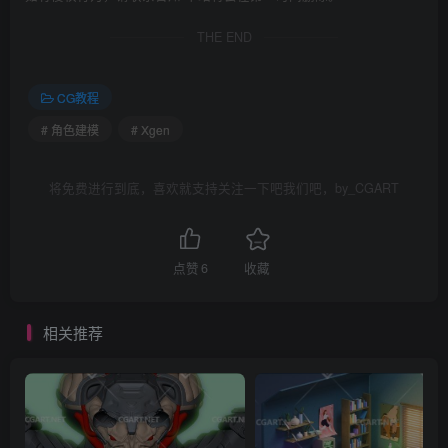
THE END
CG教程
# 角色建模
# Xgen
将免费进行到底，喜欢就支持关注一下吧我们吧，by_CGART
点赞
6
收藏
相关推荐