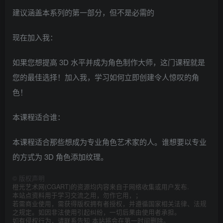
建议涵盖本系列的第一部分，但不是必需的
现在加入我：
如果您想提高 3D 水平并成为角色制作大师，这门课程就是
您的最佳选择！加入我，学习如何立即创建令人惊叹的角
色！
本课程适合谁：
本课程适合那些想成为专业角色艺术家的人。谁想要以专业
的方式为 3D 角色添加纹理。
©
版权声明
橙光艺术网(CGART)的资源均内容来自于网络收集或用户发布.
本站点资料用于学习交流之用，勿作它用，；
若需商业使用，需获得版权拥有者授权，并遵循国家相关法律、法规
之规定。如因非法使用引起纠纷，一切后果由使用者承担。
如有侵权行为，请联系告知 本站将会在第一时间删除。