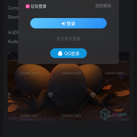
找回密码
记住登录
Complete 3D Animation Masterclass: Create Animated
Shorts
登录
从初级到高级：Maya、Photoshop、After Effects 和
社交账号登录
Audacity
QQ登录