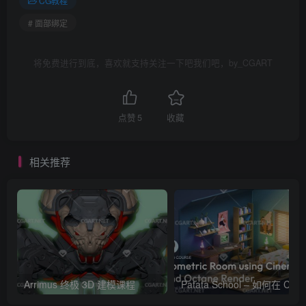
CG教程
# 面部绑定
将免费进行到底，喜欢就支持关注一下吧我们吧，by_CGART
点赞
5
收藏
相关推荐
Arrimus 终极 3D 建模课程
Patata Schoo