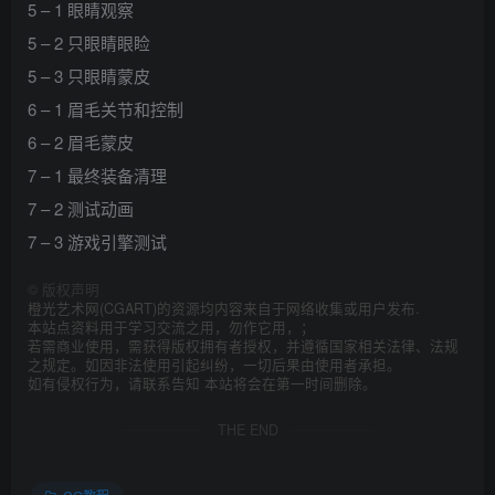
5 – 1 眼睛观察
5 – 2 只眼睛眼睑
5 – 3 只眼睛蒙皮
6 – 1 眉毛关节和控制
6 – 2 眉毛蒙皮
7 – 1 最终装备清理
7 – 2 测试动画
7 – 3 游戏引擎测试
©
版权声明
橙光艺术网(CGART)的资源均内容来自于网络收集或用户发布.
本站点资料用于学习交流之用，勿作它用，；
若需商业使用，需获得版权拥有者授权，并遵循国家相关法律、法规
之规定。如因非法使用引起纠纷，一切后果由使用者承担。
如有侵权行为，请联系告知 本站将会在第一时间删除。
THE END