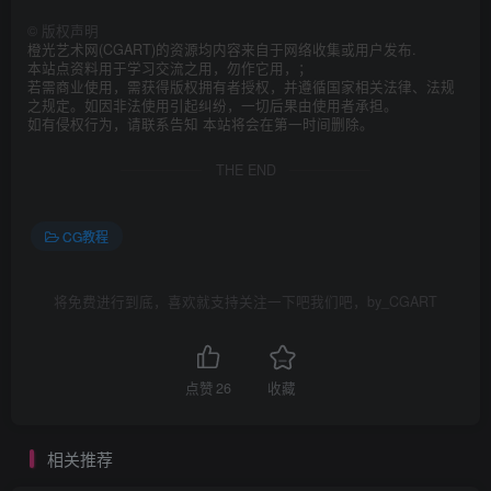
©
版权声明
橙光艺术网(CGART)的资源均内容来自于网络收集或用户发布.
本站点资料用于学习交流之用，勿作它用，；
若需商业使用，需获得版权拥有者授权，并遵循国家相关法律、法规
之规定。如因非法使用引起纠纷，一切后果由使用者承担。
如有侵权行为，请联系告知 本站将会在第一时间删除。
THE END
CG教程
将免费进行到底，喜欢就支持关注一下吧我们吧，by_CGART
点赞
26
收藏
相关推荐