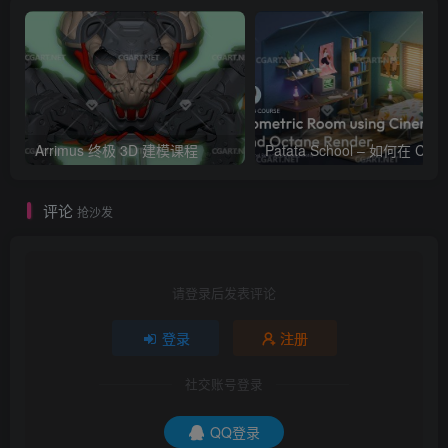
Arrimus 终极 3D 建模课程
Patata Schoo
评论
抢沙发
请登录后发表评论
登录
注册
社交账号登录
QQ登录