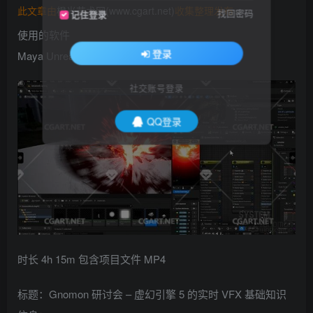
此文章由
橙光艺术网(www.cgart.net)
收集整理发布
找回密码
记住登录
使用的软件
登录
Maya Unreal Photoshop
社交账号登录
QQ登录
时长 4h 15m 包含项目文件 MP4
标题：Gnomon 研讨会 – 虚幻引擎 5 的实时 VFX 基础知识