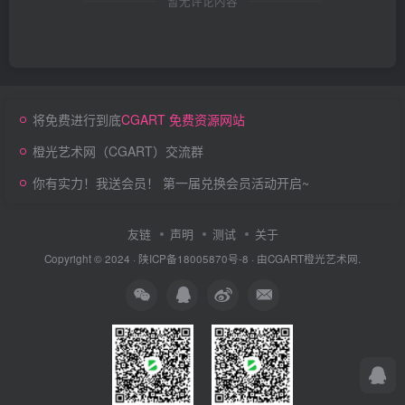
暂无评论内容
将免费进行到底
CGART 免费资源网站
橙光艺术网（CGART）交流群
你有实力！我送会员！ 第一届兑换会员活动开启~
友链
声明
测试
关于
Copyright © 2024 ·
陕ICP备18005870号-8
· 由
CGART
橙光艺术网.