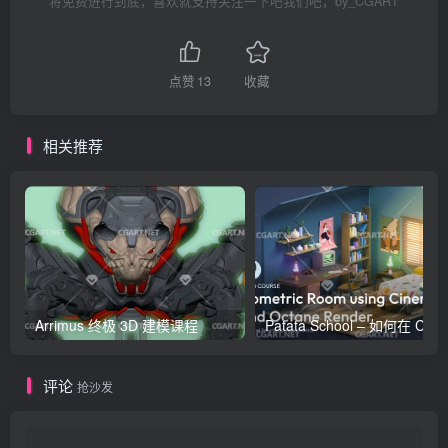
将免费进行到底，喜欢就支持关注一下吧我们吧，by_CGART
点赞
13
收藏
相关推荐
Arrimus 终极 3D 建模课程
Patata Schoo
评论
抢沙发