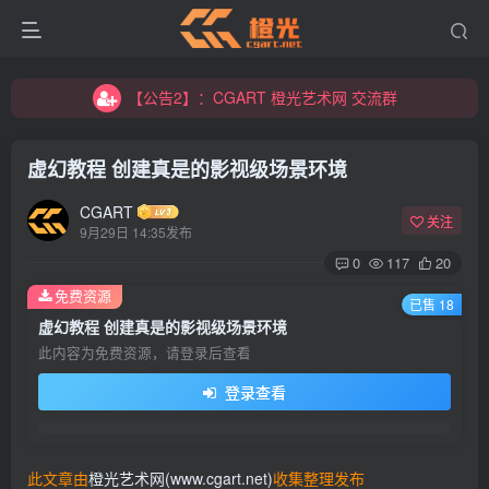
【公告2】：CGART 橙光艺术网 交流群
【公告1】：将免费进行到底！！！
【公告2】：CGART 橙光艺术网 交流群
【公告1】：将免费进行到底！！！
虚幻教程 创建真是的影视级场景环境
CGART
关注
9月29日 14:35发布
0
117
20
免费资源
已售 18
登录
虚幻教程 创建真是的影视级场景环境
此内容为免费资源，请登录后查看
没有账号？立即注册
登录查看
用户名/手机号/邮箱
登录密码
此文章由
橙光艺术网(www.cgart.net)
收集整理发布