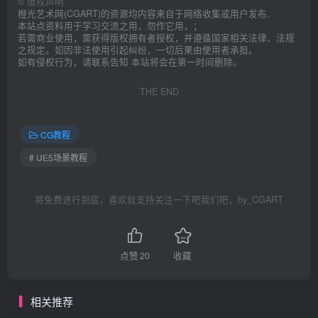
©
版权声明
橙光艺术网(CGART)的资源均内容来自于网络收集或用户发布.
本站点资料用于学习交流之用，勿作它用，；
若需商业使用，需获得版权拥有者授权，并遵循国家相关法律、法规
之规定。如因非法使用引起纠纷，一切后果由使用者承担。
如有侵权行为，请联系告知 本站将会在第一时间删除。
THE END
CG教程
# UE5场景教程
将免费进行到底，喜欢就支持关注一下吧我们吧，by_CGART
点赞
20
收藏
相关推荐