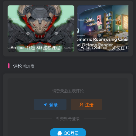
Arrimus 终极 3D 建模课程
Patata Schoo
评论
抢沙发
请登录后发表评论
登录
注册
社交账号登录
QQ登录