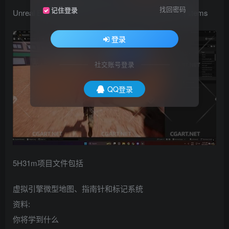
找回密码
记住登录
Unreal Engine Mini Maps, Compass, and Marker Systems
登录
社交账号登录
QQ登录
5H31m项目文件包括
虚拟引擎微型地图、指南针和标记系统
资料:
你将学到什么