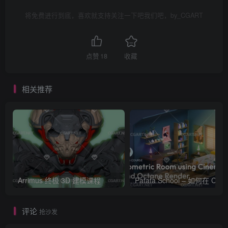
将免费进行到底，喜欢就支持关注一下吧我们吧，by_CGART
点赞
18
收藏
相关推荐
Arrimus 终极 3D 建模课程
Patata Schoo
评论
抢沙发