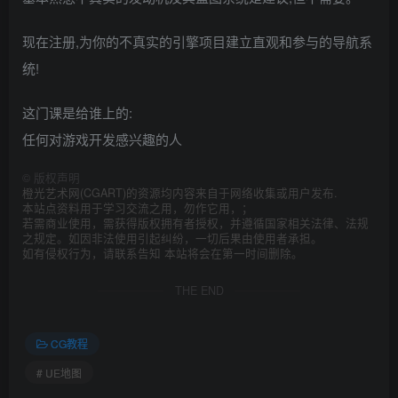
现在注册,为你的不真实的引擎项目建立直观和参与的导航系
统!
这门课是给谁上的:
任何对游戏开发感兴趣的人
©
版权声明
橙光艺术网(CGART)的资源均内容来自于网络收集或用户发布.
本站点资料用于学习交流之用，勿作它用，；
若需商业使用，需获得版权拥有者授权，并遵循国家相关法律、法规
之规定。如因非法使用引起纠纷，一切后果由使用者承担。
如有侵权行为，请联系告知 本站将会在第一时间删除。
THE END
CG教程
# UE地图