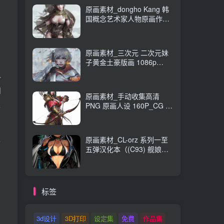
原画素材_dongho Kang 韩
国概念艺术家人物原画作品
_CG 原画资源
原画素材_三次元 二次元妹
子黄金土豪版画 1086p
989M_CG 原画资源
人
和
原画素材_手动收集高清
PNG 原画人设 160P_CG 原
将
画资源
探
原画素材_CL-orz 系列一至
五弹汉化本（(C93) 舰娘
本） 14GB 全彩无修_CG 原
画资源
标签
3d设计
3D打印
设定集
免费
作品集