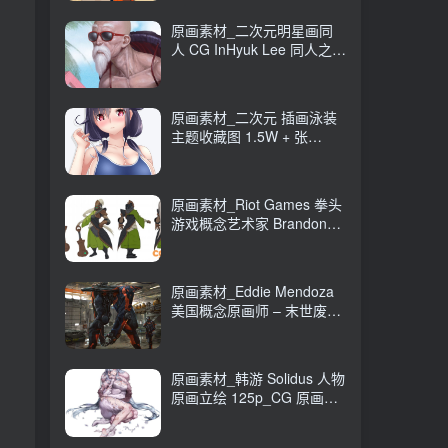
原画素材_二次元明星画同
人 CG InHyuk Lee 同人之神
248P_CG 原画资源
原画素材_二次元 插画泳装
主题收藏图 1.5W + 张
16GB_CG 原画资源
原画素材_Riot Games 拳头
游戏概念艺术家 Brandon
Liao CG 原画作品
247P_CG 原画资源
原画素材_Eddie Mendoza
美国概念原画师 – 末世废土
CG 作品 80P_CG 原画资源
原画素材_韩游 Solidus 人物
原画立绘 125p_CG 原画资
源