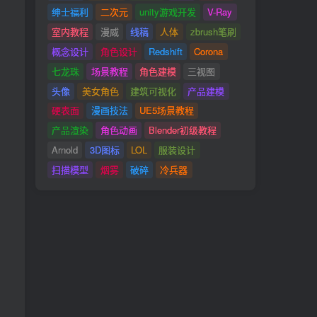
绅士福利
二次元
unity游戏开发
V-Ray
室内教程
漫威
线稿
人体
zbrush笔刷
概念设计
角色设计
Redshift
Corona
七龙珠
场景教程
角色建模
三视图
头像
美女角色
建筑可视化
产品建模
硬表面
漫画技法
UE5场景教程
产品渲染
角色动画
Blender初级教程
Arnold
3D图标
LOL
服装设计
扫描模型
烟雾
破碎
冷兵器