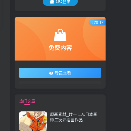
QQ登录
已售 17
免费内容
登录查看
热门文章
原画素材_けーしん日本画
师二次元插画作品
157P_CG 原画资源