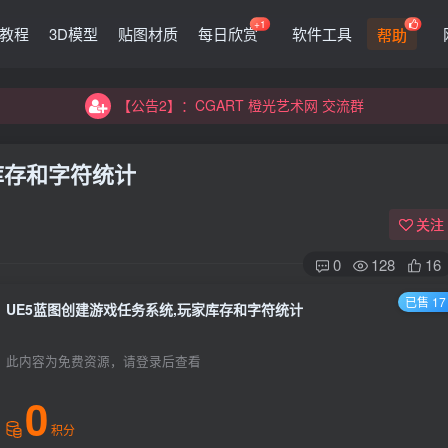
+1
G教程
3D模型
贴图材质
每日欣赏
软件工具
帮助
【公告2】：CGART 橙光艺术网 交流群
【公告1】：将免费进行到底！！！
【公告2】：CGART 橙光艺术网 交流群
【公告1】：将免费进行到底！！！
库存和字符统计
关注
0
128
16
已售 17
UE5蓝图创建游戏任务系统,玩家库存和字符统计
登录
此内容为免费资源，请登录后查看
没有账号？立即注册
0
积分