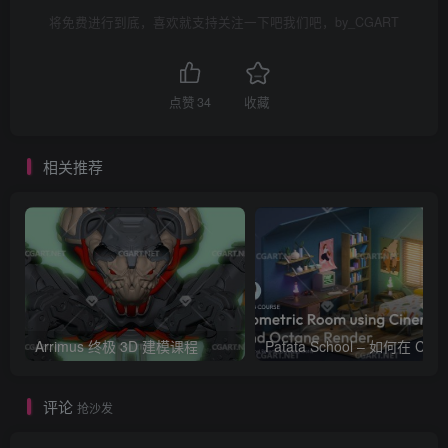
将免费进行到底，喜欢就支持关注一下吧我们吧，by_CGART
点赞
34
收藏
相关推荐
Arrimus 终极 3D 建模课程
Patata Schoo
评论
抢沙发