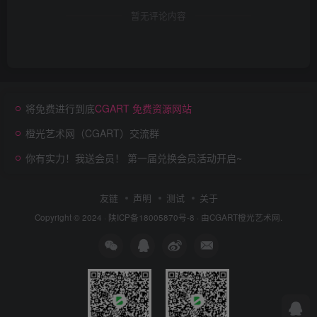
暂无评论内容
将免费进行到底
CGART 免费资源网站
橙光艺术网（CGART）交流群
你有实力！我送会员！ 第一届兑换会员活动开启~
友链
声明
测试
关于
Copyright © 2024 ·
陕ICP备18005870号-8
· 由
CGART
橙光艺术网.