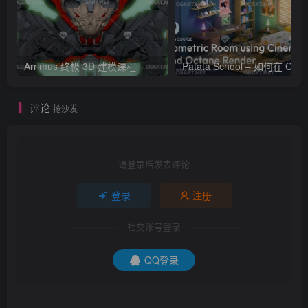
Arrimus 终极 3D 建模课程
Patata Schoo
评论
抢沙发
请登录后发表评论
登录
注册
社交账号登录
QQ登录