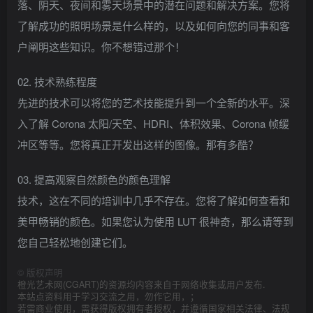
落、阴天、夜间和雾天场景中的潜在问题和解决方案。您将
了解成功的照明场景是什么样的，以及如何向您的同事和客
户阐明这些知识。你不想错过那个！
02. 技术熟练程度
先进的技术可以将您的艺术技能提升到一个全新的水平。深
入了解 Corona 太阳/天空、HDRI、体积效果、Corona 帧缓
冲区等等。您将真正开发出这样的图像。那有多酷？
03. 提高观察自然颜色的颜色理解
技术，这在不同的培训中几乎不存在。您将了解如何查看和
美甲畅销的颜色。如果您认为使用 LUT 很神奇，那么请等到
您自己轻松地创建它们。
©
版权声明
橙光艺术网(CGART)的资源均内容来自于网络收集或用户发布.
本站点资料用于学习交流之用，勿作它用，；
若需商业使用，需获得版权拥有者授权，并遵循国家相关法律、法规