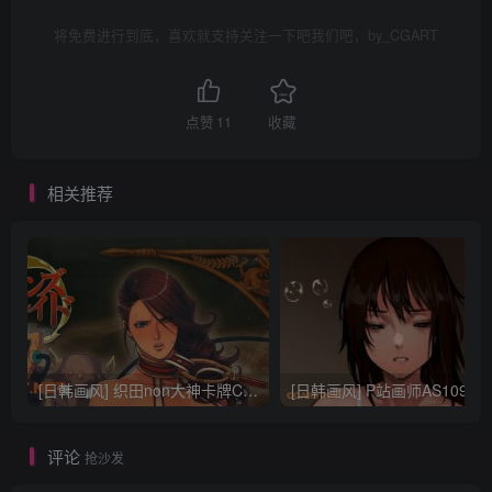
将免费进行到底，喜欢就支持关注一下吧我们吧，by_CGART
点赞
11
收藏
相关推荐
[日韩画风] 织田non大神卡牌CG插画设计画集256P 161M_CG原画资源
[日韩画风] P站画师AS109的作品，《少女裹路地 其终
评论
抢沙发