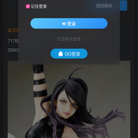
登录购买
找回密码
记住登录
登录
此文章由
橙光艺术网(www.cgart.net)
收集整理发布
社交账号登录
7176[动漫手办] 卡哇伊萝莉手办雕塑手办合集
3590P_CGART
QQ登录