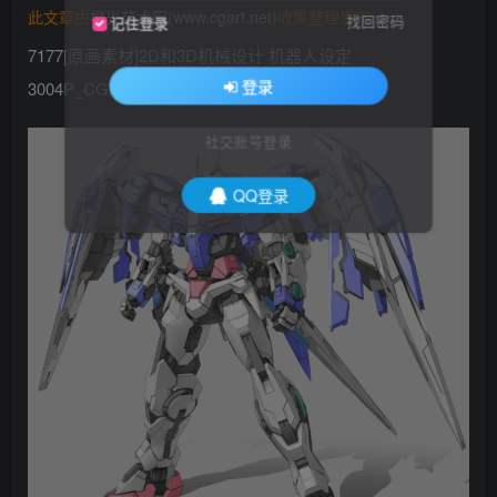
此文章由
橙光艺术网(www.cgart.net)
收集整理发布
找回密码
记住登录
7177[原画素材]2D和3D机械设计 机器人设定
登录
3004P_CGART
社交账号登录
QQ登录