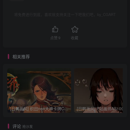
将免费进行到底，喜欢就支持关注一下吧我们吧，by_CGART
点赞
9
收藏
相关推荐
[日韩画风] 织田non大神卡牌CG插画设计画集256P 161M_CG原画资源
[日韩画风] P站画师AS109的作品，《少女裹路地 其终
评论
抢沙发