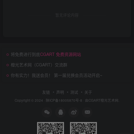
暂无评论内容
将免费进行到底
CGART 免费资源网站
橙光艺术网（CGART）交流群
你有实力！我送会员！ 第一届兑换会员活动开启~
友链
声明
测试
关于
Copyright © 2024 ·
陕ICP备18005870号-8
· 由
CGART
橙光艺术网.