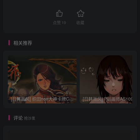
点赞
19
收藏
相关推荐
[日韩画风] 织田non大神卡牌CG插画设计画集256P 161M_CG原画资源
[日韩画风] P站画师AS109的作品，《少女裹路地 其终
评论
抢沙发