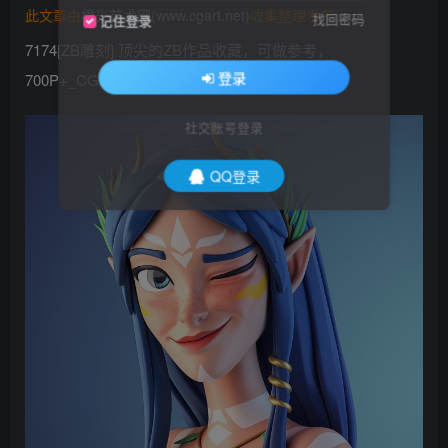
此文章由
橙光艺术网(www.cgart.net)
收集整理发布
找回密码
记住登录
7174[ZB雕刻] 顶尖的ZB作品收藏，可做参考，
登录
700P+_CGART
社交账号登录
QQ登录