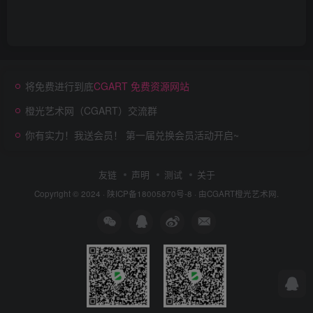
将免费进行到底
CGART 免费资源网站
橙光艺术网（CGART）交流群
你有实力！我送会员！ 第一届兑换会员活动开启~
友链
声明
测试
关于
Copyright © 2024 ·
陕ICP备18005870号-8
· 由
CGART
橙光艺术网.