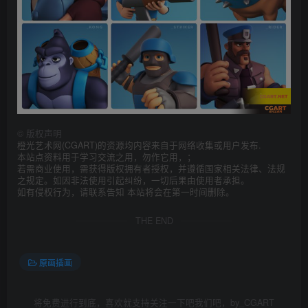
©
版权声明
橙光艺术网(CGART)的资源均内容来自于网络收集或用户发布.
本站点资料用于学习交流之用，勿作它用，；
若需商业使用，需获得版权拥有者授权，并遵循国家相关法律、法规
之规定。如因非法使用引起纠纷，一切后果由使用者承担。
如有侵权行为，请联系告知 本站将会在第一时间删除。
THE END
原画插画
将免费进行到底，喜欢就支持关注一下吧我们吧，by_CGART