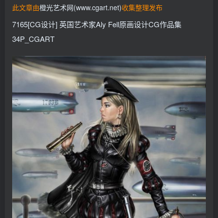
此文章由
橙光艺术网(www.cgart.net)
收集整理发布
找回密码
记住登录
7165[CG设计] 英国艺术家Aly Fell原画设计CG作品集
登录
34P_CGART
社交账号登录
QQ登录