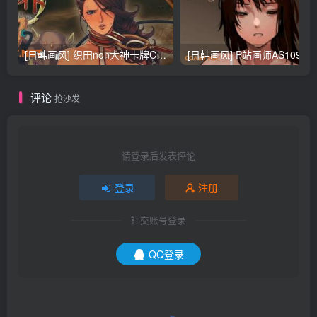
[日韩画风] 织田non大神卡牌CG插画设计画集256P 161M_CG原画资源
[日韩画风] P站画师AS109的作品，《少女裹路地 其终
评论
抢沙发
请登录后发表评论
登录
注册
社交账号登录
QQ登录