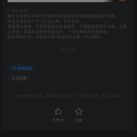
©
版权声明
橙光艺术网(CGART)的资源均内容来自于网络收集或用户发布.
本站点资料用于学习交流之用，勿作它用，；
若需商业使用，需获得版权拥有者授权，并遵循国家相关法律、法规
之规定。如因非法使用引起纠纷，一切后果由使用者承担。
如有侵权行为，请联系告知 本站将会在第一时间删除。
THE END
原画插画
# 设定集
将免费进行到底，喜欢就支持关注一下吧我们吧，by_CGART
点赞
25
收藏