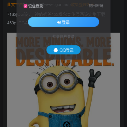
此文章由
橙光艺术网(www.cgart.net)
收集整理发布
找回密码
记住登录
7162[CG设计] 神偷奶爸123概念宣传原画设定集下载
登录
453p_CGART
社交账号登录
QQ登录