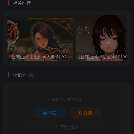
相关推荐
[日韩画风] 织田non大神卡牌CG插画设计画集256P 161M_CG原画资源
[日韩画风] P站画师AS109的作品，《少女裹路地 其终
评论
抢沙发
请登录后发表评论
登录
注册
社交账号登录