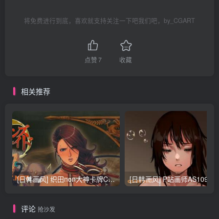
将免费进行到底，喜欢就支持关注一下吧我们吧，by_CGART
点赞
7
收藏
相关推荐
[日韩画风] 织田non大神卡牌CG插画设计画集256P 161M_CG原画资源
[日韩画风] P站画师AS109的作品，《少女裹路地 其终
评论
抢沙发