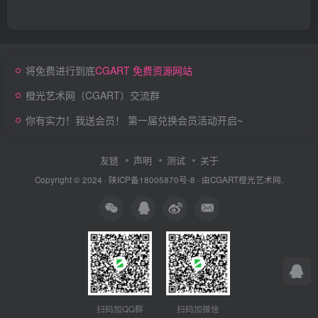
将免费进行到底
CGART 免费资源网站
橙光艺术网（CGART）交流群
你有实力！我送会员！ 第一届兑换会员活动开启~
友链
声明
测试
关于
Copyright © 2024 ·
陕ICP备18005870号-8
· 由
CGART
橙光艺术网.
扫码加QQ群
扫码加微信