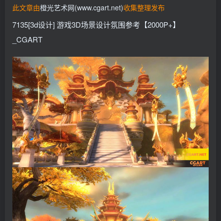
此文章由
橙光艺术网(www.cgart.net)
收集整理发布
找回密码
记住登录
7135[3d设计] 游戏3D场景设计氛围参考【2000P+】
登录
_CGART
社交账号登录
QQ登录