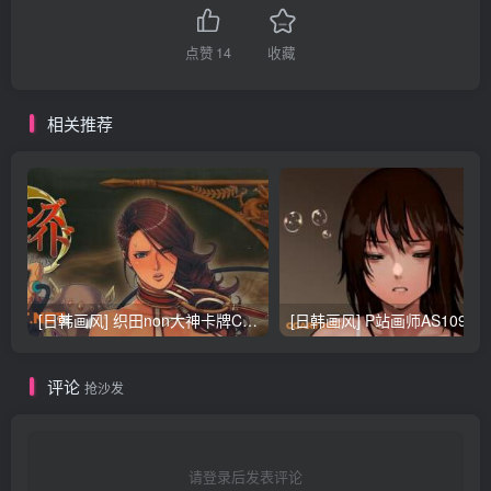
点赞
14
收藏
相关推荐
[日韩画风] 织田non大神卡牌CG插画设计画集256P 161M_CG原画资源
[日韩画风] P站画师AS109的作品，《少女裹路地 其终
评论
抢沙发
请登录后发表评论