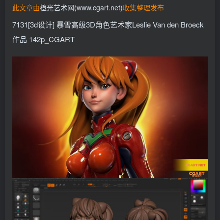
此文章由
橙光艺术网(www.cgart.net)
收集整理发布
找回密码
记住登录
7131[3d设计] 暴雪高级3D角色艺术家Leslie Van den Broeck
登录
作品 142p_CGART
社交账号登录
QQ登录