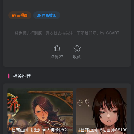
三视图
原画插画
将免费进行到底，喜欢就支持关注一下吧我们吧，by_CGART
点赞
27
收藏
相关推荐
[日韩画风] 织田non大神卡牌CG插画设计画集256P 161M_CG原画资源
[日韩画风] P站画师AS109的作品，《少女裹路地 其终