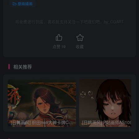
原画插画
将免费进行到底，喜欢就支持关注一下吧我们吧，by_CGART
点赞
19
收藏
相关推荐
[日韩画风] 织田non大神卡牌CG插画设计画集256P 161M_CG原画资源
[日韩画风] P站画师AS109的作品，《少女裹路地 其终