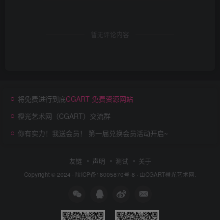
暂无评论内容
将免费进行到底
CGART 免费资源网站
橙光艺术网（CGART）交流群
你有实力！我送会员！ 第一届兑换会员活动开启~
友链
声明
测试
关于
Copyright © 2024 ·
陕ICP备18005870号-8
· 由
CGART
橙光艺术网.