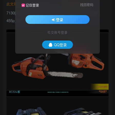
此文章由
橙光艺术网(www.cgart.net)
收集整理发布
找回密码
记住登录
7130[3d设计] 幽浮2武器角色场景概念设定3D模型图集
登录
455p_CGART
社交账号登录
QQ登录