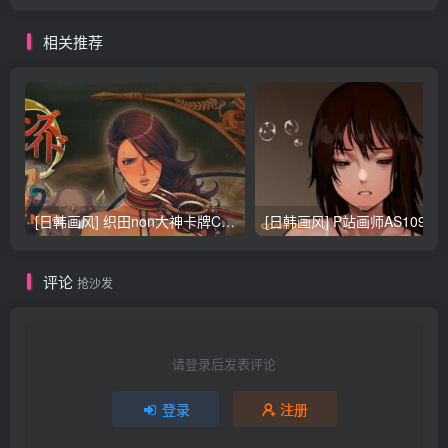
相关推荐
[日韩画风] 织田non大神卡牌CG插画设计画集256P 161M_CG原画资源
[日韩画风] P站画师AS109的作品，《少女裹路地 其终
评论
抢沙发
请登录后发表评论
登录
注册