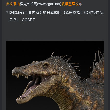
此文章由
橙光艺术网(www.cgart.net)
收集整理发布
找回密码
记住登录
7124[3d设计] 业内有名的日本90后【森田悠挥】3D建模作品
登录
【71P】_CGART
社交账号登录
QQ登录