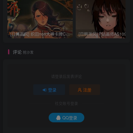
[日韩画风] 织田non大神卡牌CG插画设计画集256P 161M_CG原画资源
[日韩画风] P站画师AS109的作品，《少女裹路地 其终
评论
抢沙发
请登录后发表评论
登录
注册
社交账号登录
QQ登录