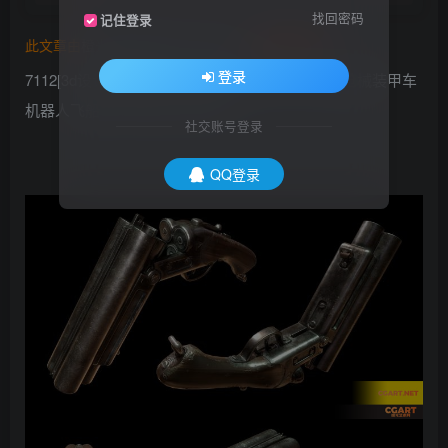
找回密码
记住登录
此文章由
橙光艺术网(www.cgart.net)
收集整理发布
登录
7112[3d设计] A站(artstation)画师Sergey Tyapkin枪械装甲车
机器人飞船115P 58M_CGART
社交账号登录
QQ登录