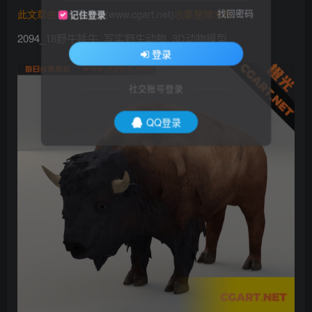
找回密码
此文章由
橙光艺术网(www.cgart.net)
收集整理发布
记住登录
2094_18野牛牦牛_写实野生动物_3D动物模型
登录
社交账号登录
QQ登录