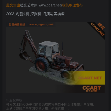
找回密码
此文章由
橙光艺术网(www.cgart.net)
收集整理发布
记住登录
2093_8拖拉机 挖掘机 扫描写实模型
登录
社交账号登录
QQ登录
©
版权声明
橙光艺术网(CGART)的资源均内容来自于网络收集或用户发布.
本站点资料用于学习交流之用，勿作它用，；