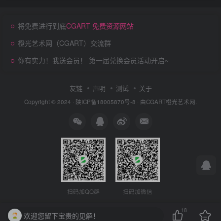
将免费进行到底
CGART 免费资源网站
橙光艺术网（CGART）交流群
你有实力！我送会员！ 第一届兑换会员活动开启~
友链
声明
测试
关于
Copyright © 2024 ·
陕ICP备18005870号-8
· 由
CGART
橙光艺术网.
扫码加QQ群
扫码加微信
18
欢迎您留下宝贵的见解！