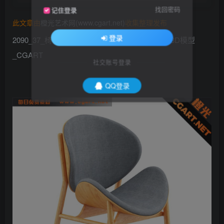
找回密码
记住登录
此文章由
橙光艺术网(www.cgart.net)
收集整理发布
登录
2090_37_椅子板凳模型 现代家具桌椅模型_免费3D模型
_CGART
社交账号登录
QQ登录