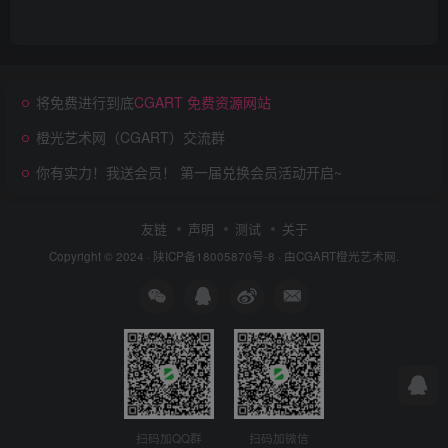
将免费进行到底
CGART 免费资源网站
橙光艺术网（CGART）交流群
你有实力！我送会员！ 第一届兑换会员活动开启~
友链
声明
测试
关于
Copyright © 2024 ·
陕ICP备18005870号-8
· 由
CGART
橙光艺术网.
扫码加QQ群
扫码加微信