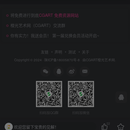
将免费进行到底
CGART 免费资源网站
橙光艺术网（CGART）交流群
你有实力！我送会员！ 第一届兑换会员活动开启~
友链
声明
测试
关于
Copyright © 2024 ·
陕ICP备18005870号-8
· 由
CGART
橙光艺术网.
扫码加QQ群
扫码加微信
22
欢迎您留下宝贵的见解！