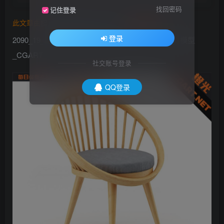
找回密码
记住登录
此文章由
橙光艺术网(www.cgart.net)
收集整理发布
登录
2090_19_现代实木板凳模型 家具桌椅模型_免费3D模型
_CGART
社交账号登录
QQ登录