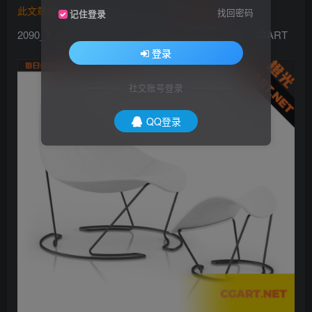
此文章由
橙光艺术网(www.cgart.net)
收集整理发布
找回密码
记住登录
2090_7_时尚简约躺椅 家具桌椅模型_免费3D模型_CGART
登录
社交账号登录
QQ登录