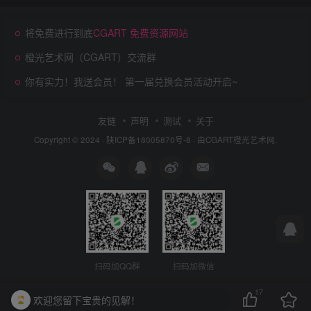
将免费进行到底
CGART 免费资源网站
橙光艺术网（CGART）交流群
你有实力！我送会员！ 第一届兑换会员活动开启~
友链
声明
测试
关于
Copyright © 2024 ·
陕ICP备18005870号-8
· 由
CGART
橙光艺术网.
扫码加QQ群
扫码加微信
17
欢迎您留下宝贵的见解！