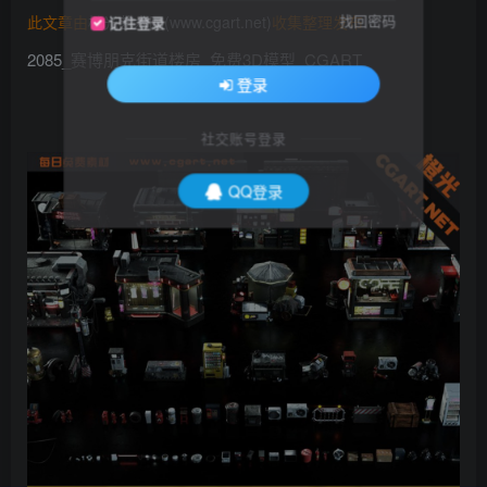
找回密码
此文章由
橙光艺术网(www.cgart.net)
收集整理发布
记住登录
2085_赛博朋克街道楼房_免费3D模型_CGART
登录
社交账号登录
QQ登录