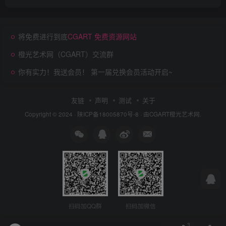
将免费进行到底
CGART 免费资源网站
橙光艺术网（CGART）交流群
你有实力！我送会员！ 第一届兑换会员活动开启~
友链
声明
测试
关于
Copyright © 2024 ·
陕ICP备18005870号-8
· 由
CGART
橙光艺术网.
扫码加QQ群
扫码加微信
3