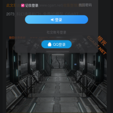
找回密码
此文章由
橙光艺术网(www.cgart.net)
收集整理发布
记住登录
2073_科幻通道和门1_免费3D模型_CGART
登录
社交账号登录
QQ登录