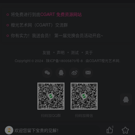
将免费进行到底
CGART 免费资源网站
橙光艺术网（CGART）交流群
你有实力！我送会员！ 第一届兑换会员活动开启~
友链
声明
测试
关于
Copyright © 2024 ·
陕ICP备18005870号-8
· 由
CGART
橙光艺术网.
扫码加QQ群
扫码加微信
8
欢迎您留下宝贵的见解！