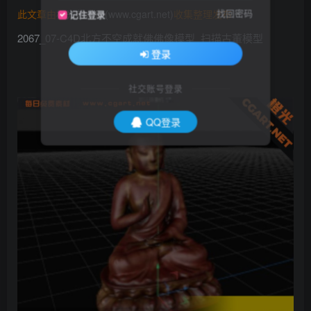
找回密码
此文章由
橙光艺术网(www.cgart.net)
收集整理发布
记住登录
2067_07-C4D北方不空成就佛佛像模型_扫描古董模型
登录
社交账号登录
QQ登录