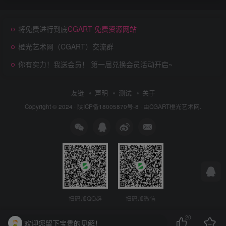
将免费进行到底
CGART 免费资源网站
橙光艺术网（CGART）交流群
你有实力！我送会员！ 第一届兑换会员活动开启~
友链
声明
测试
关于
Copyright © 2024 ·
陕ICP备18005870号-8
· 由
CGART
橙光艺术网.
扫码加QQ群
扫码加微信
20
欢迎您留下宝贵的见解！