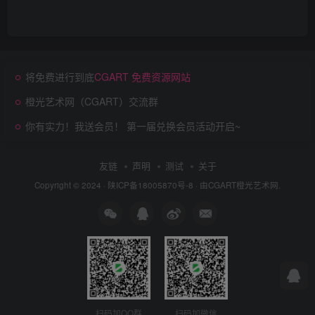
将免费进行到底
CGART 免费资源网站
橙光艺术网（CGART）交流群
你有实力！我送会员！ 第一届兑换会员活动开启~
友链
声明
测试
关于
Copyright © 2024 ·
陕ICP备18005870号-8
· 由
CGART
橙光艺术网.
扫码加QQ群
扫码加微信