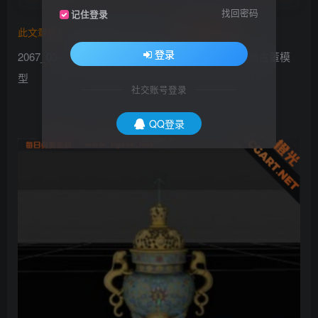
找回密码
记住登录
此文章由
橙光艺术网(www.cgart.net)
收集整理发布
登录
2067_03-C4D中国古代文物带盖镂空香炉模型_扫描古董模
型
社交账号登录
QQ登录