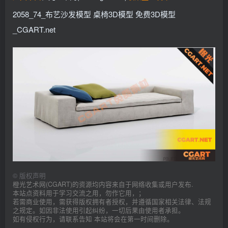
找回密码
记住登录
2058_74_布艺沙发模型 桌椅3D模型 免费3D模型
_CGART.net
登录
社交账号登录
QQ登录
©
版权声明
橙光艺术网(CGART)的资源均内容来自于网络收集或用户发布.
本站点资料用于学习交流之用，勿作它用，；
若需商业使用，需获得版权拥有者授权，并遵循国家相关法律、法规
之规定。如因非法使用引起纠纷，一切后果由使用者承担。
如有侵权行为，请联系告知 本站将会在第一时间删除。