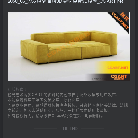
2058_66_沙发模型 桌椅3D模型 免费3D模型_CGART.net
©
版权声明
橙光艺术网(CGART)的资源均内容来自于网络收集或用户发布.
本站点资料用于学习交流之用，勿作它用，；
若需商业使用，需获得版权拥有者授权，并遵循国家相关法律、法规
之规定。如因非法使用引起纠纷，一切后果由使用者承担。
如有侵权行为，请联系告知 本站将会在第一时间删除。
THE END