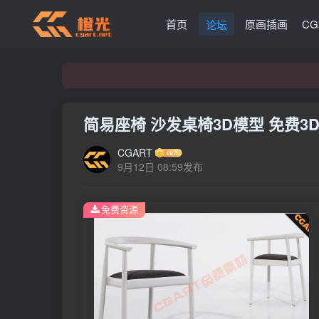
首页
原画插画
C
论坛
简易座椅 沙发桌椅3D模型 免费3D模
CGART
9月12日 08:59发布
免费资源