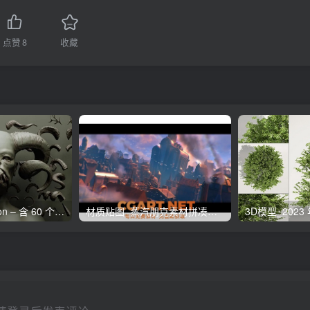
点赞
8
收藏
CG模型_Artstation – 含 60 个角、鹿角、褶边、角座，包含即时材质以及矢量置换贴图相关内容_CGART 模型下载
材质贴图_蒸汽朋克素材拼凑套件 + 用于概念设计及游戏的纹理_CGART