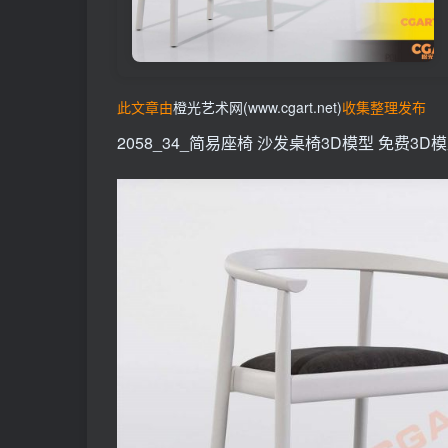
此文章由
橙光艺术网(www.cgart.net)
收集整理发布
2058_34_简易座椅 沙发桌椅3D模型 免费3D模型