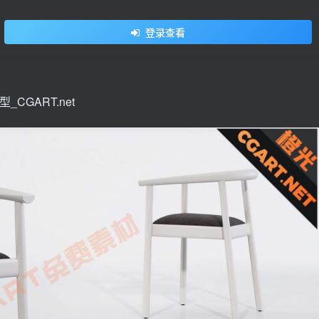
用户名/手机号/邮箱
登录查看
登录密码
找回密码
记住登录
登录
_CGART.net
社交账号登录
QQ登录