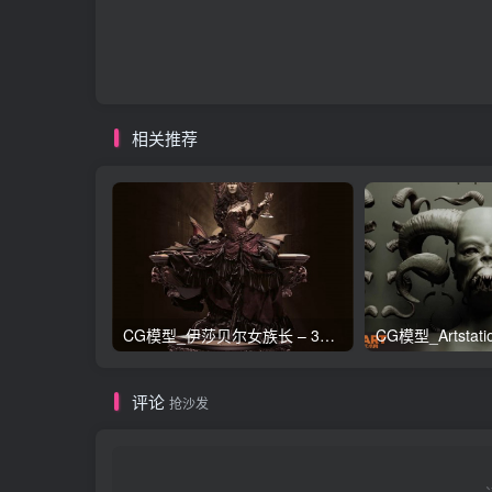
相关推荐
CG模型_伊莎贝尔女族长 – 3D 模型_CGART_模型下载
评论
抢沙发