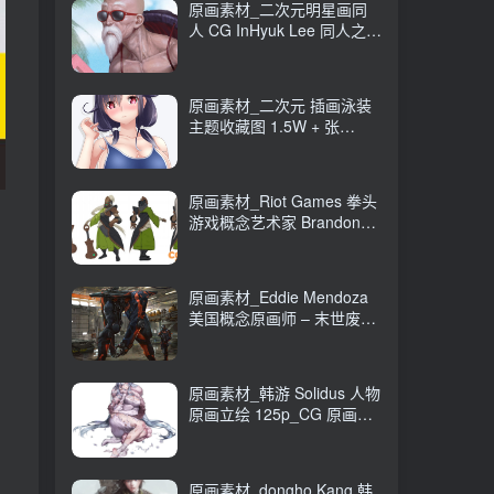
原画素材_二次元明星画同
人 CG InHyuk Lee 同人之神
248P_CG 原画资源
原画素材_二次元 插画泳装
主题收藏图 1.5W + 张
16GB_CG 原画资源
原画素材_Riot Games 拳头
游戏概念艺术家 Brandon
Liao CG 原画作品
247P_CG 原画资源
原画素材_Eddie Mendoza
美国概念原画师 – 末世废土
CG 作品 80P_CG 原画资源
原画素材_韩游 Solidus 人物
原画立绘 125p_CG 原画资
源
原画素材_dongho Kang 韩