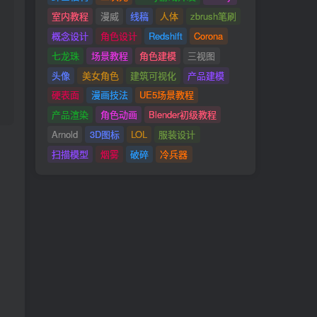
室内教程
漫威
线稿
人体
zbrush笔刷
概念设计
角色设计
Redshift
Corona
七龙珠
场景教程
角色建模
三视图
头像
美女角色
建筑可视化
产品建模
硬表面
漫画技法
UE5场景教程
产品渲染
角色动画
Blender初级教程
Arnold
3D图标
LOL
服装设计
扫描模型
烟雾
破碎
冷兵器