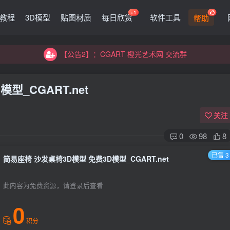
+1
G教程
3D模型
贴图材质
每日欣赏
软件工具
帮助
【公告2】：CGART 橙光艺术网 交流群
【公告1】：将免费进行到底！！！
【公告2】：CGART 橙光艺术网 交流群
【公告1】：将免费进行到底！！！
型_CGART.net
关注
0
98
8
已售 3
简易座椅 沙发桌椅3D模型 免费3D模型_CGART.net
登录
此内容为免费资源，请登录后查看
0
没有账号？立即注册
积分