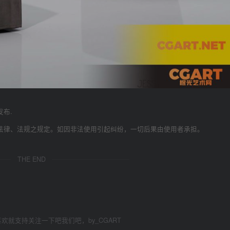
发布.
法律、法规之规定。如因非法使用引起纠纷，一切后果由使用者承担。
THE END
欢就支持关注一下吧我们吧，by_CGART