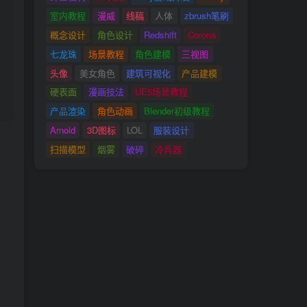
室内教程
漫威
线稿
人体
zbrush笔刷
概念设计
角色设计
Redshift
Corona
七龙珠
场景教程
角色建模
三视图
头像
美女角色
建筑可视化
产品建模
硬表面
漫画技法
UE5场景教程
产品渲染
角色动画
Blender初级教程
Arnold
3D图标
LOL
服装设计
扫描模型
烟雾
破碎
冷兵器