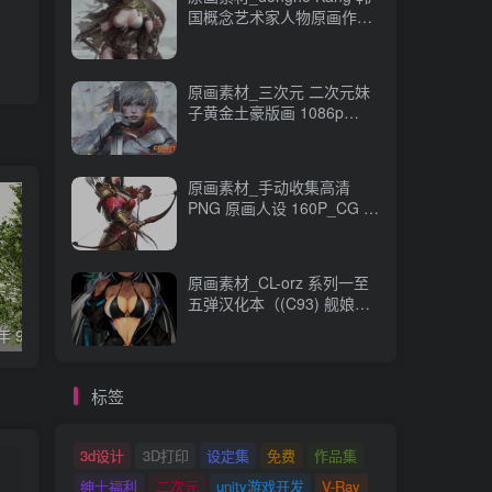
国概念艺术家人物原画作品
_CG 原画资源
原画素材_三次元 二次元妹
子黄金土豪版画 1086p
989M_CG 原画资源
原画素材_手动收集高清
PNG 原画人设 160P_CG 原
画资源
原画素材_CL-orz 系列一至
五弹汉化本（(C93) 舰娘
本） 14GB 全彩无修_CG 原
3D模型_2023 年 9 月 3 日的 3DDD/3DSky 专业模型包_模型下载-CGART
CG模型_迪门希瓦专业模型资源包_CGART
画资源
标签
3d设计
3D打印
设定集
免费
作品集
绅士福利
二次元
unity游戏开发
V-Ray