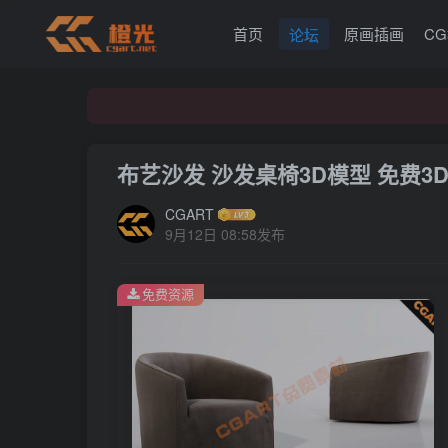
首页
原画插画
C
论坛
布艺沙发 沙发桌椅3D模型 免费3D模
CGART
9月12日 08:58发布
免费资源