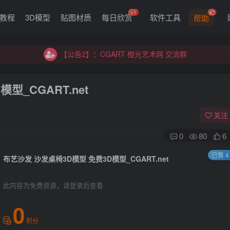
+1
G教程
3D模型
贴图材质
每日欣赏
软件工具
帮助
【公告2】：CGART 橙光艺术网 交流群
【公告1】：将免费进行到底！！！
【公告2】：CGART 橙光艺术网 交流群
【公告1】：将免费进行到底！！！
型_CGART.net
关注
0
80
6
已售 4
布艺沙发 沙发桌椅3D模型 免费3D模型_CGART.net
登录
此内容为免费资源，请登录后查看
没有账号？立即注册
0
积分