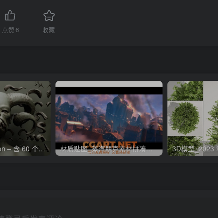
点赞
6
收藏
CG模型_Artstation – 含 60 个角、鹿角、褶边、角座，包含即时材质以及矢量置换贴图相关内容_CGART 模型下载
材质贴图_蒸汽朋克素材拼凑套件 + 用于概念设计及游戏的纹理_CGART