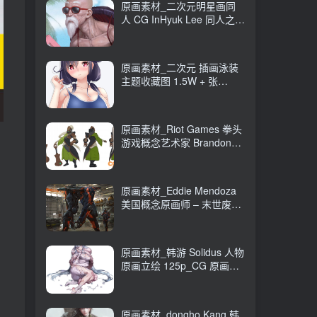
原画素材_二次元明星画同
人 CG InHyuk Lee 同人之神
248P_CG 原画资源
原画素材_二次元 插画泳装
主题收藏图 1.5W + 张
16GB_CG 原画资源
原画素材_Riot Games 拳头
游戏概念艺术家 Brandon
Liao CG 原画作品
247P_CG 原画资源
原画素材_Eddie Mendoza
美国概念原画师 – 末世废土
CG 作品 80P_CG 原画资源
原画素材_韩游 Solidus 人物
原画立绘 125p_CG 原画资
源
原画素材_dongho Kang 韩