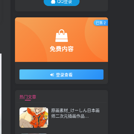
QQ登录
已售 2
免费内容
登录查看
热门文章
原画素材_けーしん日本画
师二次元插画作品
157P_CG 原画资源