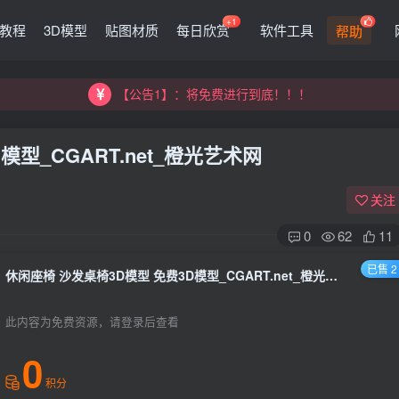
【公告2】：CGART 橙光艺术网 交流群
+1
G教程
3D模型
贴图材质
每日欣赏
软件工具
帮助
【公告1】：将免费进行到底！！！
【公告2】：CGART 橙光艺术网 交流群
【公告1】：将免费进行到底！！！
型_CGART.net_橙光艺术网
关注
0
62
11
已售 2
休闲座椅 沙发桌椅3D模型 免费3D模型_CGART.net_橙光艺术网
此内容为免费资源，请登录后查看
0
积分