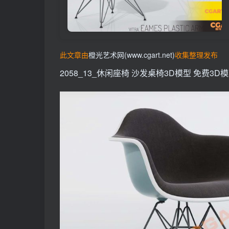
此文章由
橙光艺术网(www.cgart.net)
收集整理发布
2058_13_休闲座椅 沙发桌椅3D模型 免费3D模