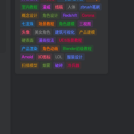
室内教程
漫威
线稿
人体
zbrush笔刷
概念设计
角色设计
Redshift
Corona
七龙珠
场景教程
角色建模
三视图
头像
美女角色
建筑可视化
产品建模
硬表面
漫画技法
UE5场景教程
产品渲染
角色动画
Blender初级教程
Arnold
3D图标
LOL
服装设计
扫描模型
烟雾
破碎
冷兵器