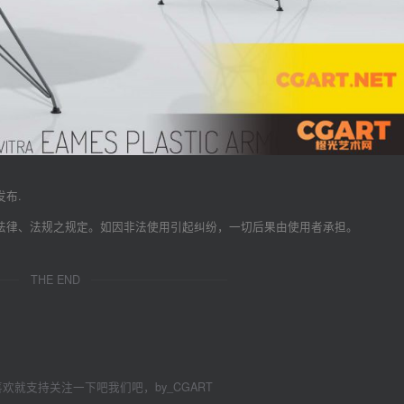
发布.
法律、法规之规定。如因非法使用引起纠纷，一切后果由使用者承担。
THE END
欢就支持关注一下吧我们吧，by_CGART