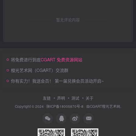
暂无评论内容
将免费进行到底
CGART 免费资源网站
橙光艺术网（CGART）交流群
你有实力！我送会员！ 第一届兑换会员活动开启~
友链
声明
测试
关于
Copyright © 2024 ·
陕ICP备18005870号-8
· 由
CGART
橙光艺术网.