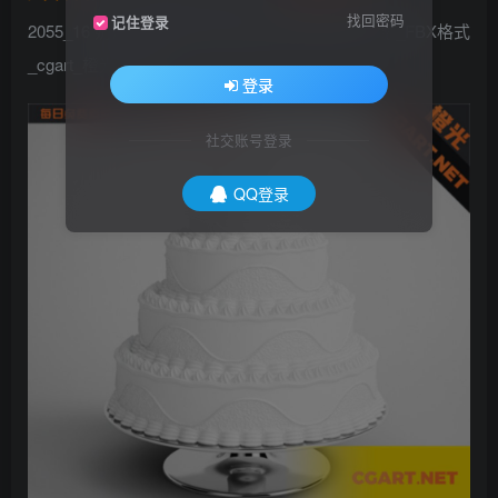
找回密码
记住登录
2055_16 奶油生日蛋糕 婚庆蛋糕 免费3D模型下载 _FBX格式
_cgart_橙光艺术网
登录
社交账号登录
QQ登录